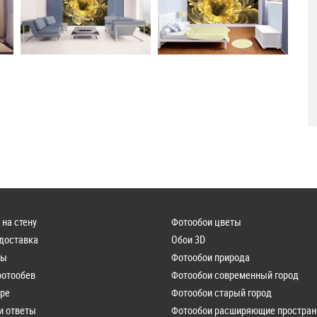
 на стену
Фотообои цветы
 доставка
Обои 3D
лы
Фотообои природа
фотообев
Фотообои современный город
ере
Фотообои старый город
и ответы
Фотообои расширяющие простран