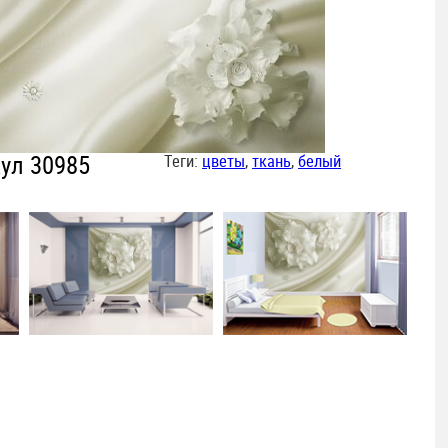
ул 30985
Теги:
цветы
,
ткань
,
белый