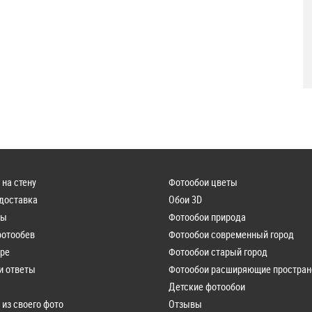
 на стену
Фотообои цветы
 доставка
Обои 3D
лы
Фотообои природа
фотообев
Фотообои современный город
ере
Фотообои старый город
и ответы
Фотообои расширяющие простран
Детские фотообои
 из своего фото
Отзывы