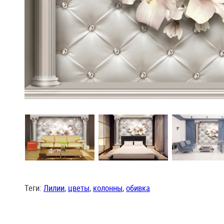
Теги:
Лилии
,
цветы
,
колонны
,
обивка