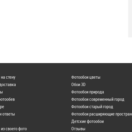
 на стену
Фотообои цветы
 доставка
Обои 3D
лы
Фотообои природа
фотообев
Фотообои современный город
ере
Фотообои старый город
и ответы
Фотообои расширяющие простран
Детские фотообои
 из своего фото
Отзывы